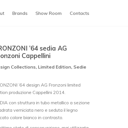
ut
Brands
Show Room
Contacts
RONZONI ’64 sedia AG
ronzoni Cappellini
sign Collections, Limited Edition, Sedie
ONZONI ’64 design AG Fronzoni limited
ition produzione Cappellini 2014.
DIA con struttura in tubo metallico a sezione
adrata verniciata nero e seduta il legno
cato colore bianco in contrasto.
ottimo stato di conservazione, mai utilizzata