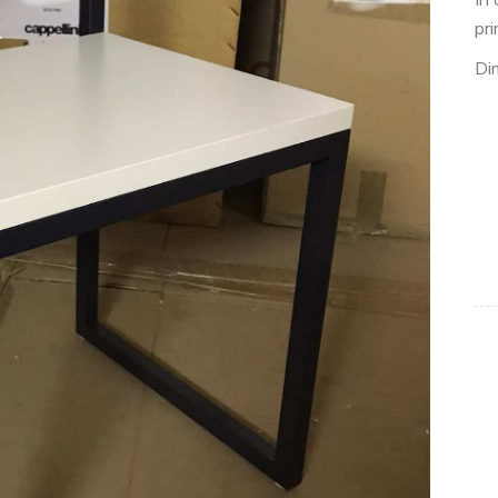
pr
Di