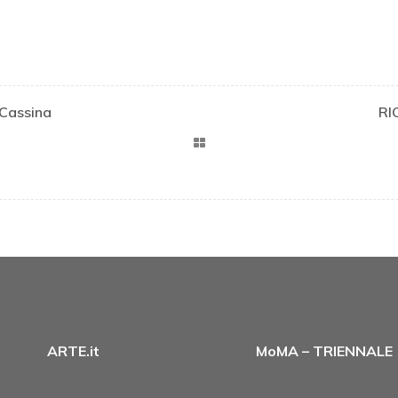
 Cassina
RI
ARTE.it
MoMA – TRIENNALE