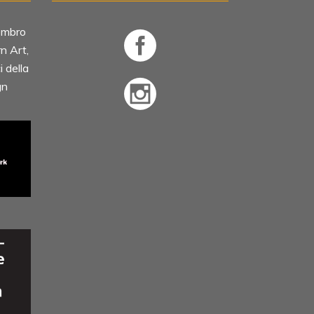
mbro
 Art,
 della
gn