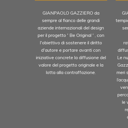
GIANPAOLO GAZZIERO da
GI
sempre al fianco delle grandi
tempi
aziende internazionali del design
se
per il progetto ' Be Original ' , con
l'obiettivo di sostenere il diritto
ra
d'autore e portare avanti con
diffu
iniziative concrete la diffusione del
Le nu
valore del progetto originale e la
Gazz
lotta alla contraffazione.
meri 
l’acq
ven
perco
le 
r