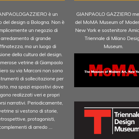
ANPAOLOGAZZIERO è un
GIANPAOLO GAZZIERO me
o del design a Bologna. Non è
del MoMA Museum of Modern
mplicemente un negozio di
New York e sostenitore Amici
arredamento di grande
Triennale di Milano Desi
ffinatezza, ma un luogo di
Museum.
sione della cultura del design.
merose vetrine di Giampaolo
iero su via Marconi non sono
strumenti di sollecitazione per
uisto, ma spazi espostivi dove
gono realizzati veri e propri
rsi narrativi. Periodicamente,
vetrine si vestono di storie,
etrospettive, protagonisti,
complementi di arredo ....