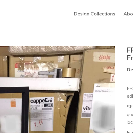
Design Collections
Abo
F
F
De
FR
ed
SE
qu
lac
In 